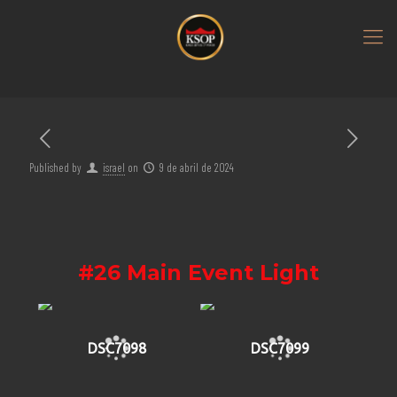
Published by
israel
on
9 de abril de 2024
#26 Main Event Light
DSC7098
DSC7099