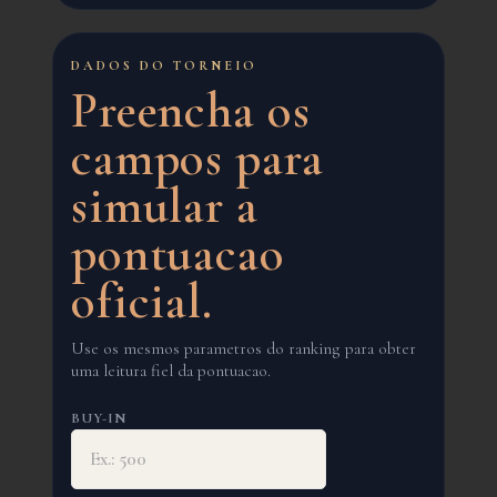
DADOS DO TORNEIO
Preencha os
campos para
simular a
pontuacao
oficial.
Use os mesmos parametros do ranking para obter
uma leitura fiel da pontuacao.
BUY-IN