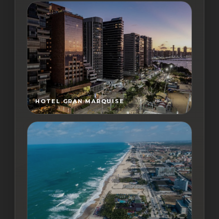
HOTEL GRAN MARQUISE