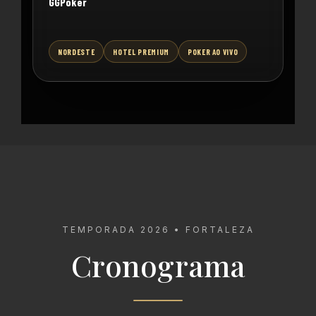
GGPoker
NORDESTE
HOTEL PREMIUM
POKER AO VIVO
TEMPORADA 2026 • FORTALEZA
Cronograma