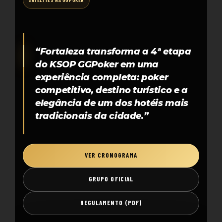
“Fortaleza transforma a 4ª etapa
do KSOP GGPoker em uma
experiência completa: poker
competitivo, destino turístico e a
elegância de um dos hotéis mais
tradicionais da cidade.”
VER CRONOGRAMA
GRUPO OFICIAL
REGULAMENTO (PDF)