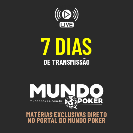
7
 DIAS
DE TRANSMISSÃO
MATÉRIAS EXCLUSIVAS DIRETO
NO PORTAL DO MUNDO POKER