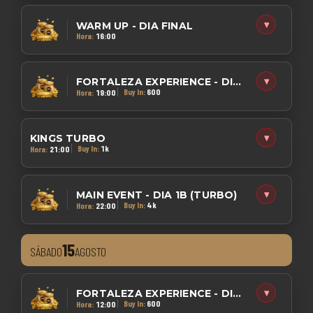
▾
WARM UP - DIA FINAL
Hora:
16:00
▾
FORTALEZA EXPERIENCE - DIA 1B
Buy In:
600
Hora:
19:00
▾
KINGS TURBO
Buy In:
1k
Hora:
21:00
▾
MAIN EVENT - DIA 1B (TURBO)
Buy In:
4k
Hora:
22:00
15
SÁBADO
AGOSTO
▾
FORTALEZA EXPERIENCE - DIA 1C HYPER
Buy In:
600
Hora:
12:00