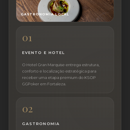
GASTRONOMIA LOCAL
01
EVENTO E HOTEL
O Hotel Gran Marquise entrega estrutura,
conforto e localização estratégica para
receber uma etapa premium do KSOP
GGPoker em Fortaleza.
02
GASTRONOMIA