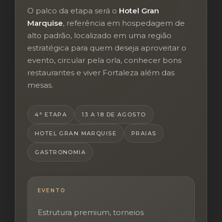
O palco da etapa será o
Hotel Gran
Marquise
, referência em hospedagem de
alto padrão, localizado em uma região
estratégica para quem deseja aproveitar o
evento, circular pela orla, conhecer bons
restaurantes e viver Fortaleza além das
mesas.
4ª ETAPA
13 A 18 DE AGOSTO
HOTEL GRAN MARQUISE
PRAIAS
GASTRONOMIA
EVENTO
Estrutura premium, torneios