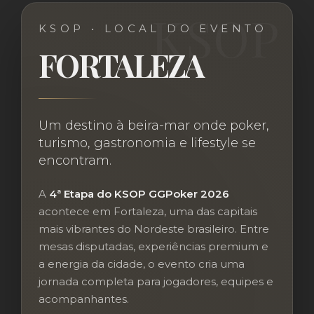
KSOP
KSOP • LOCAL DO EVENTO
FORTALEZA
Um destino à beira-mar onde poker,
turismo, gastronomia e lifestyle se
encontram.
A
4ª Etapa do KSOP GGPoker 2026
acontece em Fortaleza, uma das capitais
mais vibrantes do Nordeste brasileiro. Entre
mesas disputadas, experiências premium e
a energia da cidade, o evento cria uma
jornada completa para jogadores, equipes e
acompanhantes.