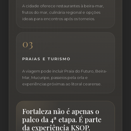
A cidade oferece restaurantes à beira-mar,
frutos do mar, culinária regional e opções
ideais para encontros após os torneios.
03
PRAIAS E TURISMO
A viagem pode incluir Praia do Futuro, Beira-
Mar, Mucuripe, passeios pela orla e
experiências próximas ao litoral cearense.
Fortaleza não é apenas o
palco da 4ª etapa. É parte
da experiência KSOP.