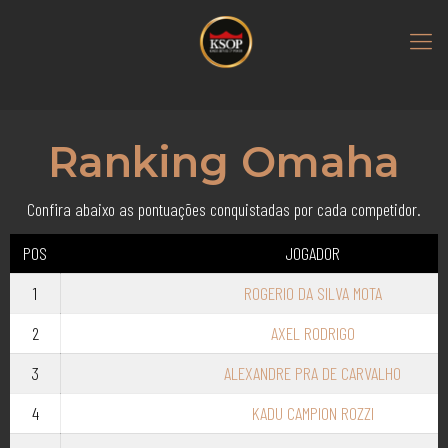
Ranking Omaha
Confira abaixo as pontuações conquistadas por cada competidor.
POS
JOGADOR
1
ROGERIO DA SILVA MOTA
2
AXEL RODRIGO
3
ALEXANDRE PRA DE CARVALHO
4
KADU CAMPION ROZZI