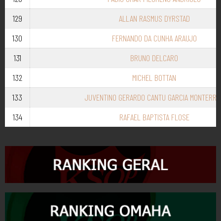
129
ALLAN RASMUS DYRSTAD
130
FERNANDO DA CUNHA ARAUJO
131
BRUNO DELCARO
132
MICHEL BOTTAN
133
JUVENTINO GERARDO CANTU GARCIA MONTERRE
134
RAFAEL BAPTISTA FLOSE