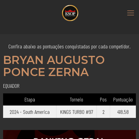
Confira abaixo as pontuações conquistadas por cada competidor.
BRYAN AUGUSTO
PONCE ZERNA
EQUADOR
Etapa
Torneio
Pos
Pontuação
2024 - South America
KINGS TURBO #97
2
418,58