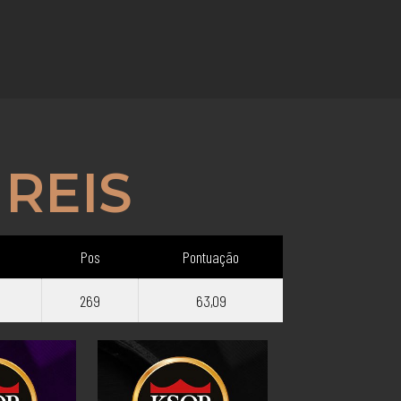
REIS
Pos
Pontuação
269
63,09