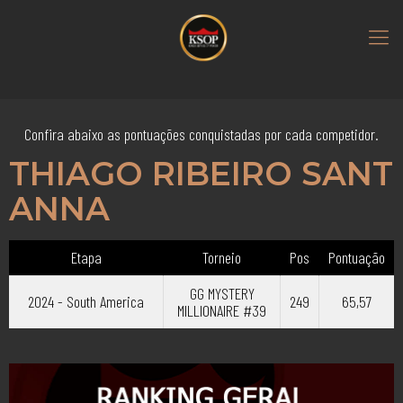
Confira abaixo as pontuações conquistadas por cada competidor.
THIAGO RIBEIRO SANT
ANNA
Etapa
Torneio
Pos
Pontuação
GG MYSTERY
2024 - South America
249
65,57
MILLIONAIRE #39