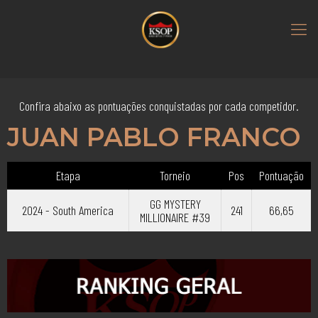
Confira abaixo as pontuações conquistadas por cada competidor.
JUAN PABLO FRANCO
Etapa
Torneio
Pos
Pontuação
GG MYSTERY
2024 - South America
241
66,65
MILLIONAIRE #39