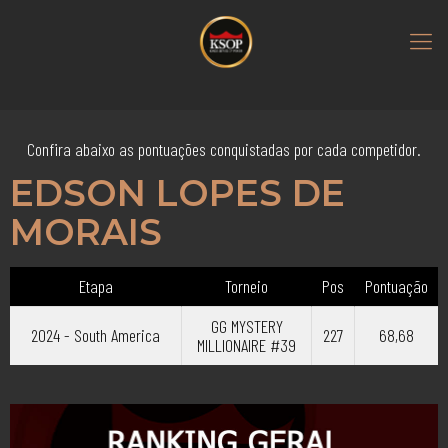
Confira abaixo as pontuações conquistadas por cada competidor.
EDSON LOPES DE
MORAIS
Etapa
Torneio
Pos
Pontuação
GG MYSTERY
2024 - South America
227
68,68
MILLIONAIRE #39