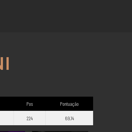
I
Pos
Pontuação
224
69,14