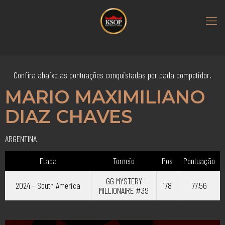
Confira abaixo as pontuações conquistadas por cada competidor.
MARIO MAXIMILIANO
DIAZ CHAVES
ARGENTINA
Etapa
Torneio
Pos
Pontuação
GG MYSTERY
2024 - South America
178
77,56
MILLIONAIRE #39