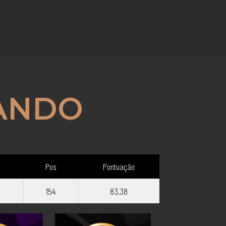
ANDO
Pos
Pontuação
154
83,38