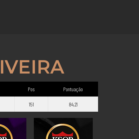
IVEIRA
Pos
Pontuação
151
84,21