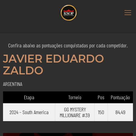
Confira abaixo as pontuações conquistadas por cada competidor.
JAVIER EDUARDO
ZALDO
ARGENTINA
Etapa
Torneio
Pos
Pontuação
GG MYSTERY
2024 - South America
150
84,49
MILLIONAIRE #39