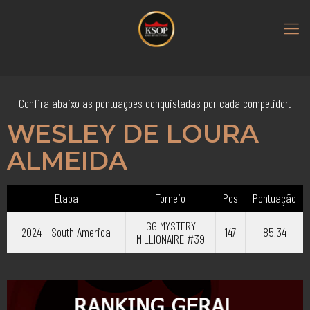
Confira abaixo as pontuações conquistadas por cada competidor.
WESLEY DE LOURA
ALMEIDA
Etapa
Torneio
Pos
Pontuação
GG MYSTERY
2024 - South America
147
85,34
MILLIONAIRE #39