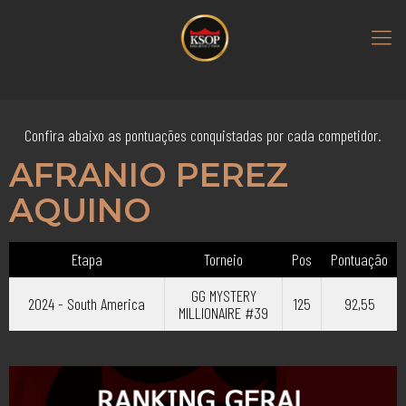
Confira abaixo as pontuações conquistadas por cada competidor.
AFRANIO PEREZ
AQUINO
Etapa
Torneio
Pos
Pontuação
GG MYSTERY
2024 - South America
125
92,55
MILLIONAIRE #39