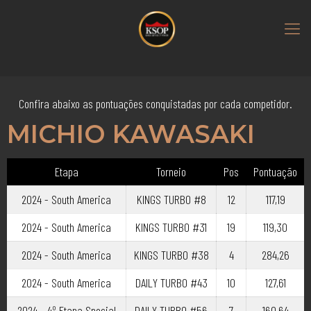
Confira abaixo as pontuações conquistadas por cada competidor.
MICHIO KAWASAKI
Etapa
Torneio
Pos
Pontuação
2024 - South America
KINGS TURBO #8
12
117,19
2024 - South America
KINGS TURBO #31
19
119,30
2024 - South America
KINGS TURBO #38
4
284,26
2024 - South America
DAILY TURBO #43
10
127,61
2024 - 4º Etapa Special
DAILY TURBO #56
7
160,64