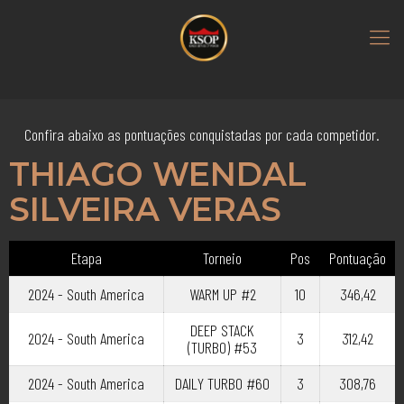
Confira abaixo as pontuações conquistadas por cada competidor.
THIAGO WENDAL
SILVEIRA VERAS
Etapa
Torneio
Pos
Pontuação
2024 - South America
WARM UP #2
10
346,42
DEEP STACK
2024 - South America
3
312,42
(TURBO) #53
2024 - South America
DAILY TURBO #60
3
308,76