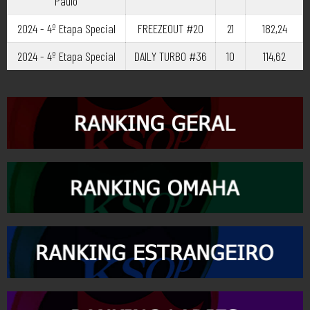
Paulo
2024 - 4º Etapa Special
FREEZEOUT #20
21
182,24
2024 - 4º Etapa Special
DAILY TURBO #36
10
114,62