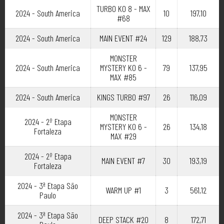
TURBO KO 8 - MAX
2024 - South America
10
197,10
#68
2024 - South America
MAIN EVENT #24
129
188,73
MONSTER
2024 - South America
MYSTERY KO 6 -
79
137,95
MAX #85
2024 - South America
KINGS TURBO #97
26
116,09
MONSTER
2024 - 2º Etapa
MYSTERY KO 6 -
26
134,18
Fortaleza
MAX #29
2024 - 2º Etapa
MAIN EVENT #7
30
193,19
Fortaleza
2024 - 3ª Etapa São
WARM UP #1
3
561,12
Paulo
2024 - 3ª Etapa São
DEEP STACK #20
8
172,71