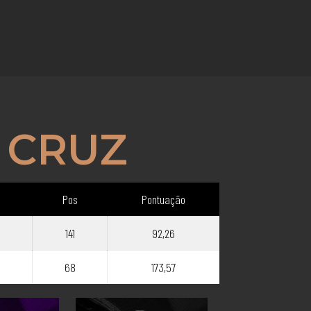
 CRUZ
Pos
Pontuação
141
92,26
68
173,57