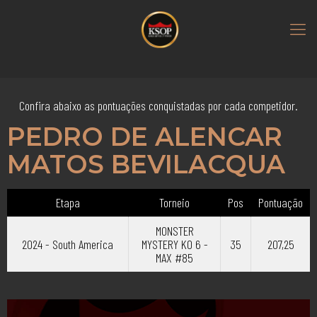
Confira abaixo as pontuações conquistadas por cada competidor.
PEDRO DE ALENCAR
MATOS BEVILACQUA
Etapa
Torneio
Pos
Pontuação
MONSTER
2024 - South America
MYSTERY KO 6 -
35
207,25
MAX #85