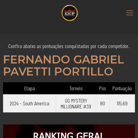
Confira abaixo as pontuações conquistadas por cada competidor.
FERNANDO GABRIEL
PAVETTI PORTILLO
Etapa
Torneio
Pos
Pontuação
GG MYSTERY
2024 - South America
80
115,69
MILLIONAIRE #39