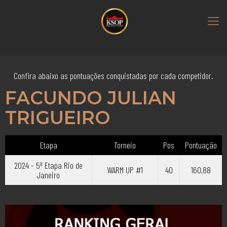
Confira abaixo as pontuações conquistadas por cada competidor.
FACUNDO JULIAN
TRIGUEIRO
Etapa
Torneio
Pos
Pontuação
2024 - 5ª Etapa Rio de
WARM UP #1
40
160,88
Janeiro