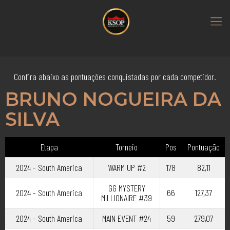
Confira abaixo as pontuações conquistadas por cada competidor.
BRUNO NOGUEIRA DA
SILVA
Etapa
Torneio
Pos
Pontuação
2024 - South America
WARM UP #2
178
82,11
GG MYSTERY
2024 - South America
66
127,37
MILLIONAIRE #39
2024 - South America
MAIN EVENT #24
59
279,07