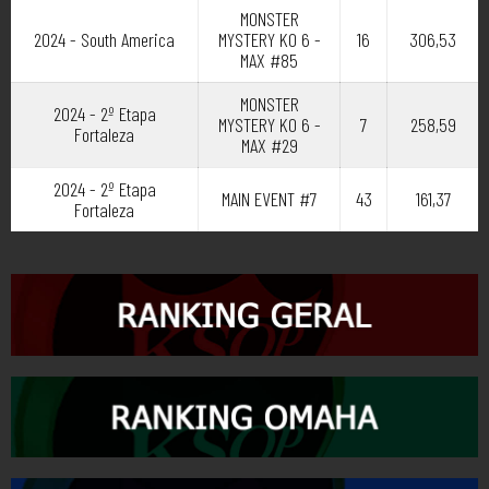
MONSTER
2024 - South America
MYSTERY KO 6 -
16
306,53
MAX #85
MONSTER
2024 - 2º Etapa
MYSTERY KO 6 -
7
258,59
Fortaleza
MAX #29
2024 - 2º Etapa
MAIN EVENT #7
43
161,37
Fortaleza