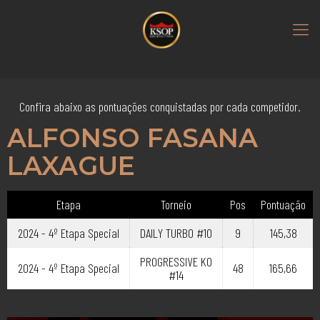
Confira abaixo as pontuações conquistadas por cada competidor.
ALFONSO FASANA
LAXAGUE
Etapa
Torneio
Pos
Pontuação
2024 - 4º Etapa Special
DAILY TURBO #10
9
145,38
PROGRESSIVE KO
2024 - 4º Etapa Special
48
165,66
#14