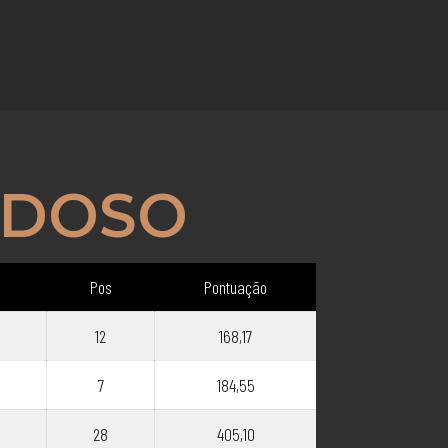
RDOSO
Pos
Pontuação
12
168,17
7
184,55
28
405,10