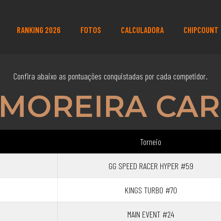
RANKING 2026
FOTOS
CALCULADORA
CHIPCOUNT
Confira abaixo as pontuações conquistadas por cada competidor.
 MOREIRA CA
Torneio
GG SPEED RACER HYPER #59
KINGS TURBO #70
MAIN EVENT #24