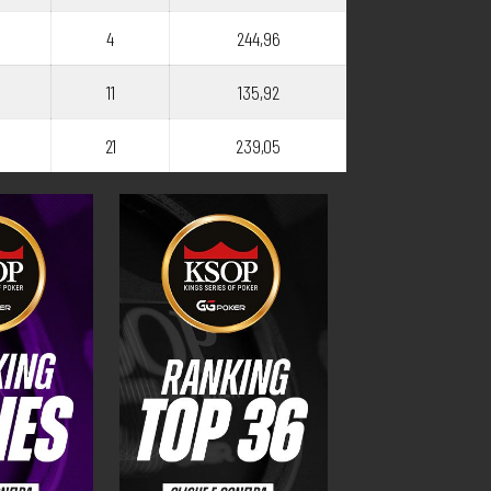
4
244,96
11
135,92
21
239,05