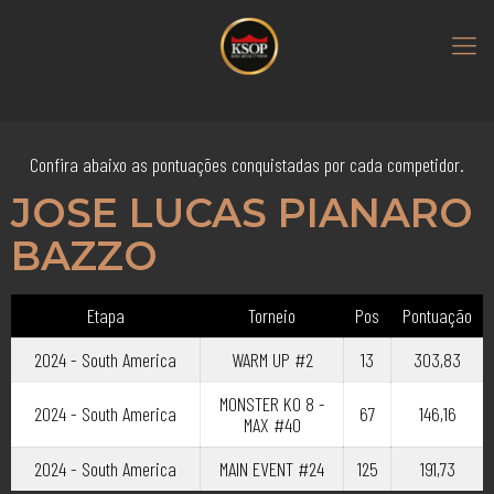
Confira abaixo as pontuações conquistadas por cada competidor.
JOSE LUCAS PIANARO
BAZZO
Etapa
Torneio
Pos
Pontuação
2024 - South America
WARM UP #2
13
303,83
MONSTER KO 8 -
2024 - South America
67
146,16
MAX #40
2024 - South America
MAIN EVENT #24
125
191,73