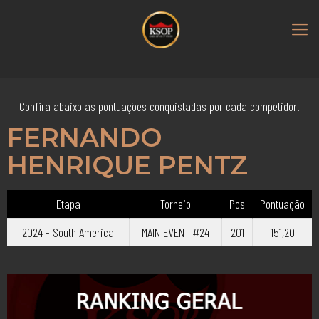
Confira abaixo as pontuações conquistadas por cada competidor.
FERNANDO
HENRIQUE PENTZ
Etapa
Torneio
Pos
Pontuação
2024 - South America
MAIN EVENT #24
201
151,20