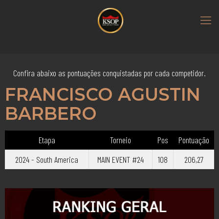
Confira abaixo as pontuações conquistadas por cada competidor.
FRANCISCO AGUSTIN
BARBERO
Etapa
Torneio
Pos
Pontuação
2024 - South America
MAIN EVENT #24
108
206,27