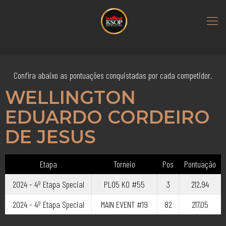
Confira abaixo as pontuações conquistadas por cada competidor.
WELLINGTON
EDUARDO CORDEIRO
DE JESUS
Etapa
Torneio
Pos
Pontuação
2024 - 4º Etapa Special
PLO5 KO #55
3
212,94
2024 - 4º Etapa Special
MAIN EVENT #19
82
217,05