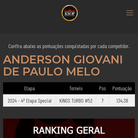
Confira abaixo as pontuações conquistadas por cada competidor.
ANDERSON GIOVANI
DE PAULO MELO
Etapa
Torneio
Pos
Pontuação
2024 - 4º Etapa Special
KINGS TURBO #52
7
134,38