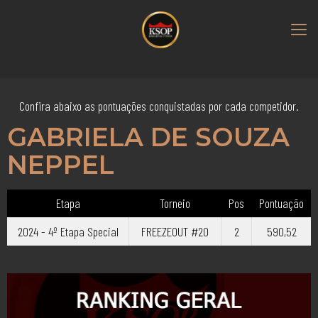
Confira abaixo as pontuações conquistadas por cada competidor.
GABRIELA DE SOUZA
NEPPEL
Etapa
Torneio
Pos
Pontuação
2024 - 4º Etapa Special
FREEZEOUT #20
2
590,52