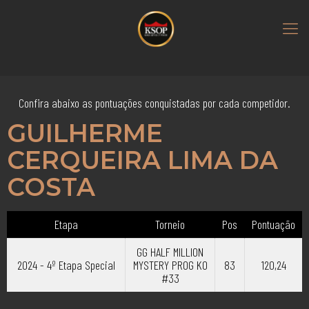
Confira abaixo as pontuações conquistadas por cada competidor.
GUILHERME
CERQUEIRA LIMA DA
COSTA
Etapa
Torneio
Pos
Pontuação
GG HALF MILLION
2024 - 4º Etapa Special
MYSTERY PROG KO
83
120,24
#33