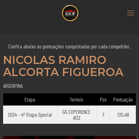
Confira abaixo as pontuações conquistadas por cada competidor.
NICOLAS RAMIRO
ALCORTA FIGUEROA
ARGENTINA
Etapa
Torneio
Pos
Pontuação
GG EXPERIENCE
2024 - 4º Etapa Special
7
135,48
#22