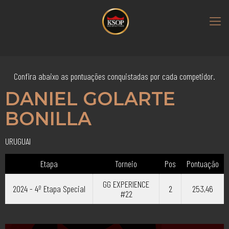
Confira abaixo as pontuações conquistadas por cada competidor.
DANIEL GOLARTE
BONILLA
URUGUAI
Etapa
Torneio
Pos
Pontuação
GG EXPERIENCE
2024 - 4º Etapa Special
2
253,46
#22