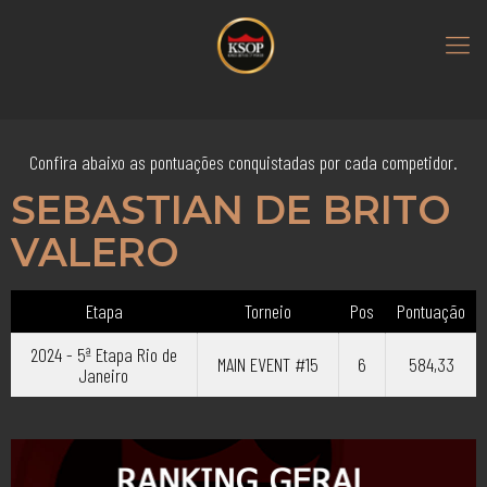
Confira abaixo as pontuações conquistadas por cada competidor.
SEBASTIAN DE BRITO
VALERO
Etapa
Torneio
Pos
Pontuação
2024 - 5ª Etapa Rio de
MAIN EVENT #15
6
584,33
Janeiro