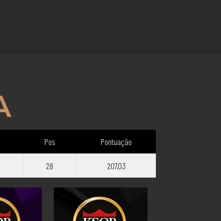
A
Pos
Pontuação
28
207,03