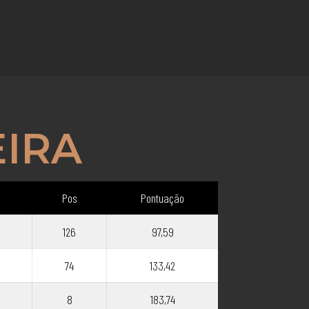
EIRA
Pos
Pontuação
126
97,59
74
133,42
8
183,74