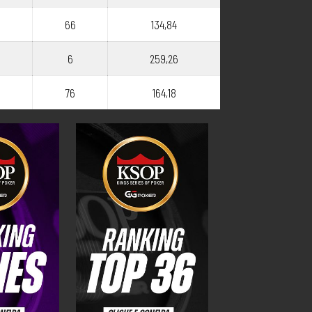
66
134,84
6
259,26
76
164,18