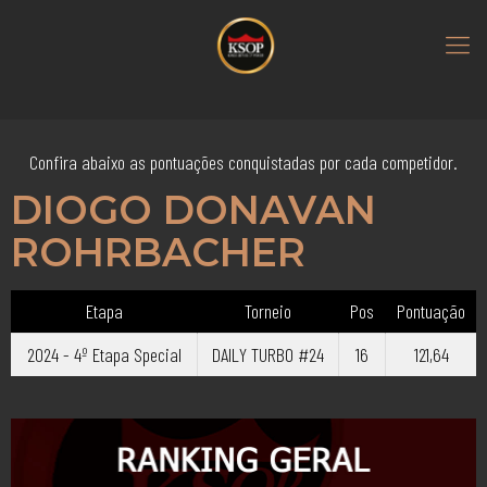
Confira abaixo as pontuações conquistadas por cada competidor.
DIOGO DONAVAN
ROHRBACHER
Etapa
Torneio
Pos
Pontuação
2024 - 4º Etapa Special
DAILY TURBO #24
16
121,64