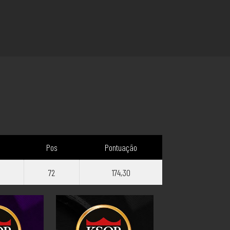
Pos
Pontuação
72
174,30