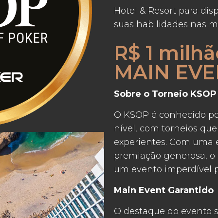
Hotel & Resort para dis
suas habilidades nas m
R$ 1 milhã
MAIN EVE
Sobre o Torneio KSOP
O KSOP é conhecido por
nível, com torneios qu
experientes. Com uma 
premiação generosa, o 
um evento imperdível p
Main Event Garantido
O destaque do evento 