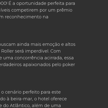
000! É a oportunidade perfeita para
níveis competirem por um prêmio
rem reconhecimento na
 buscam ainda mais emoção e altos
h Roller será imperdível. Com
e uma concorrência acirrada, essa
erdadeiros apaixonados pelo poker
o cenário perfeito para este
do à beira-mar, o hotel oferece
e do Atlântico, além de uma