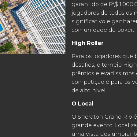
garantido de R\$ 1.000.
jogadores de todos os 
significativo e ganha
comunidade do poker.
High Roller
Para os jogadores que
desafios, o torneio Hig
prêmios elevadíssimos 
competição é para os v
de alto nível.
O Local
O Sheraton Grand Rio é 
grande evento. Localiza
uma vista deslumbrant