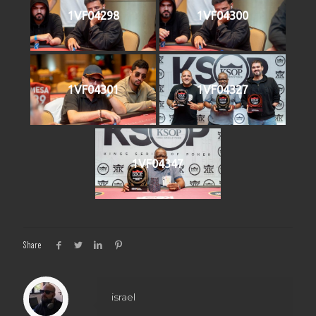
1VF04298
1VF04300
1VF04301
1VF04327
1VF04347
Share
israel