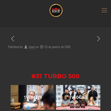
Published by
israel
on
20 de janeiro de 2026
#31 TURBO 500
1VF04279
1VF04265