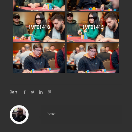
1VF01418
1VF01415
Share
israel