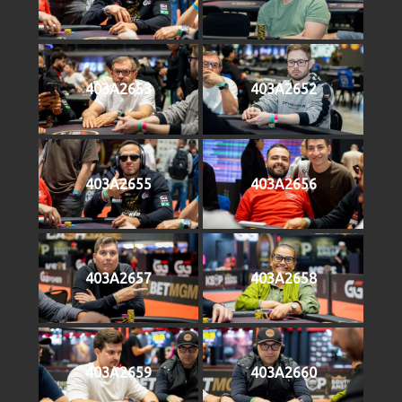
403A2653
403A2652
403A2655
403A2656
403A2657
403A2658
403A2659
403A2660