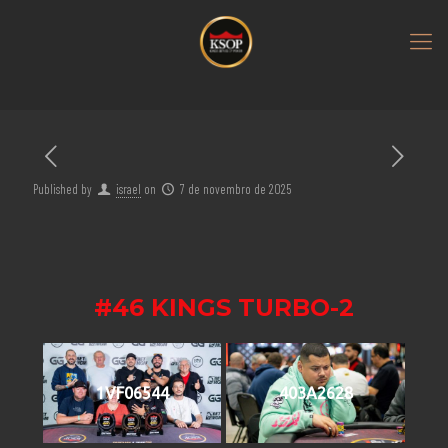
Published by
israel
on
7 de novembro de 2025
#46 KINGS TURBO-2
1VF06544
403A2628