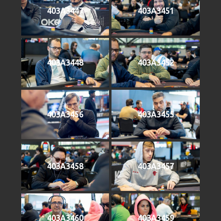
403A3447
403A3451
403A3448
403A3452
403A3456
403A3455
403A3458
403A3457
403A3460
403A3459