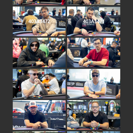
403A3472
403A3471