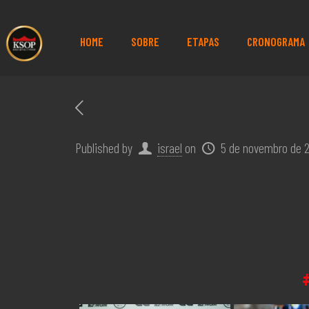
HOME
SOBRE
ETAPAS
CRONOGRAMA
Published by
israel
on
5 de novembro de 