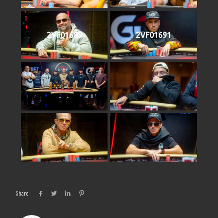
2VF01689
2VF01691
Share