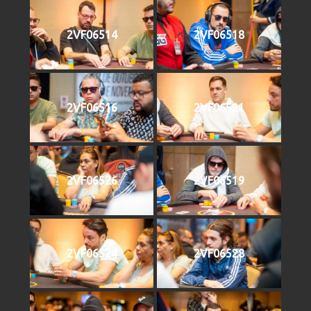
2VF06514
2VF06518
2VF06516
2VF06521
2VF06526
2VF06519
2VF06524
2VF06528