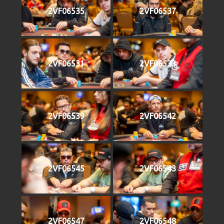
2VF06535
2VF06537
2VF06531
2VF06533
2VF06539
2VF06542
2VF06545
2VF06543
2VF06547
2VF06548