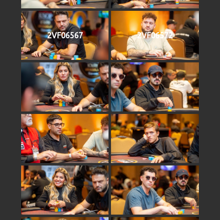
2VF06567
2VF06572