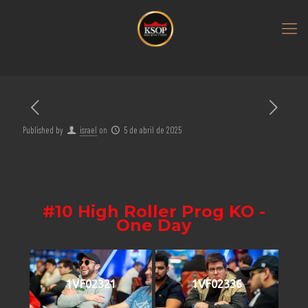
Published by
israel
on
5 de abril de 2025
#10 High Roller Prog KO -
One Day
1VF02321
1VF02336