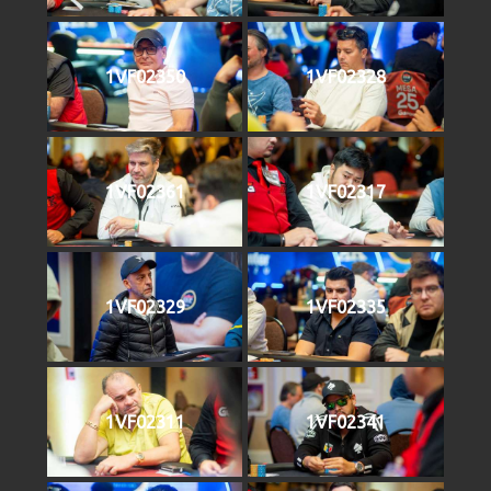
1VF02350
1VF02328
1VF02361
1VF02317
1VF02329
1VF02335
1VF02311
1VF02341